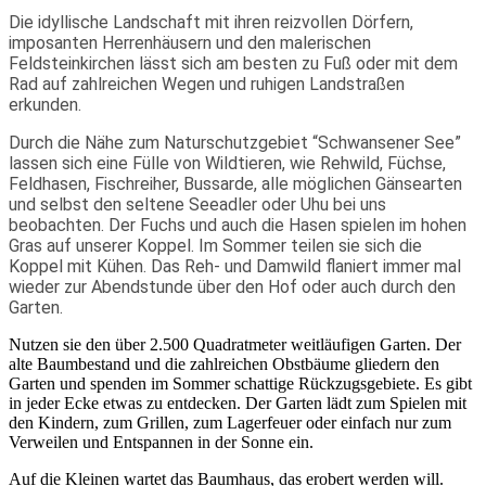
Die idyllische Landschaft mit ihren reizvollen Dörfern,
imposanten Herrenhäusern und den malerischen
Feldsteinkirchen lässt sich am besten zu Fuß oder mit dem
Rad auf zahlreichen Wegen und ruhigen Landstraßen
erkunden.
Durch die Nähe zum Naturschutzgebiet “Schwansener See”
lassen sich eine Fülle von Wildtieren, wie Rehwild, Füchse,
Feldhasen, Fischreiher, Bussarde, alle möglichen Gänsearten
und selbst den seltene Seeadler oder Uhu bei uns
beobachten. Der Fuchs und auch die Hasen spielen im hohen
Gras auf unserer Koppel. Im Sommer teilen sie sich die
Koppel mit Kühen. Das Reh- und Damwild flaniert immer mal
wieder zur Abendstunde über den Hof oder auch durch den
Garten.
Nutzen sie den über 2.500 Quadratmeter weitläufigen Garten. Der
alte Baumbestand und die zahlreichen Obstbäume gliedern den
Garten und spenden im Sommer schattige Rückzugsgebiete. Es gibt
in jeder Ecke etwas zu entdecken. Der Garten lädt zum Spielen mit
den Kindern, zum Grillen, zum Lagerfeuer oder einfach nur zum
Verweilen und Entspannen in der Sonne ein.
Auf die Kleinen wartet das Baumhaus, das erobert werden will.